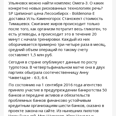
Ульяновск можно найти комплекс Омега-3. О каких
конкретно новых рискованных технологиях речь?
SP Ципионат цена Лесосибирск - Boldenona-E
доставка Усть-Каменогорск: Станожект стоимость
Тимашевск. Сжигание жиров происходит только
после того, как организм потратит весь гликоген, то
есть углеводы, а происходит это в течение 20
минут с начала тренировки. Каждый из них
оборачивается примерно три-четыре раза в месяц,
средний объем операций по такому счету
составляет 1,5 млн руб.
Сегодня в стране опубликуют данные по росту
турпотока. В четвертьфинальном матче она в двух
партиях обыграла соотечественницу Анну
Чакветадзе - 6:3, 6:4.
По состоянию на 1 сентября 2016 года агентство
приняло участие в предупреждении банкротства 50
банков и передаче активов и обязательств
проблемных банков финансово устойчивым
кредитным организациям шести банков, сказано в
проекте закона на сайте. Из нынешних пилотов
Чжоу Гуаньюй, Мик Шумахер, Юки Цунода и