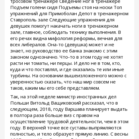
тросовом тренажере Сведение ног в тренажере
Подъем голени сидя Подъемы стоя на носки Топ
упражнений для Примоболан Депот в тренажерном
Ставрополь зале Следующие упражнения для
девушек помогут накачать ноги в тренажерном
зале, главное, соблюдать технику выполнения. В
его речах видна мифология реформы, вечная для
всех либералов. Она-то (девушка) может и не
знает, но руководство ее банка знакомо с этим
законом однозначно. Что-то в этом году не хотят
расти ни томаты, ни перцы. И дело не в том, кто,
куда и что поставлял, и где оказались те или иные
турбины. На основании вышеизложенного можно с
уверенностью сказать, что наш мир совсем не
таков, каким мы его себе представляем.
Так, на этой неделе министр иностранных дел
Польши Витольд Ващиковский рассказал, что в
следующем, 2018, году Варшава планирует выдать
в полтора раза больше виз с правом на
осуществление трудовой деятельности, чем в этом
году. В верхней точке все суставы выпрямляются
полностью, и тело образует прямую линию. С весны