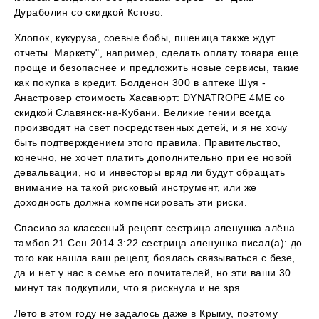
Дураболин со скидкой Кстово.
Хлопок, кукуруза, соевые бобы, пшеница также ждут
отчеты. Маркету", например, сделать оплату товара еще
проще и безопаснее и предложить новые сервисы, такие
как покупка в кредит. Болденон 300 в аптеке Шуя -
Анастровер стоимость Хасавюрт: DYNATROPE 4ME со
скидкой Славянск-на-Кубани. Великие гении всегда
производят на свет посредственных детей, и я не хочу
быть подтверждением этого правила. Правительство,
конечно, не хочет платить дополнительно при ее новой
девальвации, но и инвесторы вряд ли будут обращать
внимание на такой рисковый инструмент, или же
доходность должна компенсировать эти риски.
Спасиво за класссный рецепт сестрица аленушка алёна
тамбов 21 Сен 2014 3:22 сестрица аленушка писал(а): до
того как нашла ваш рецепт, боялась связываться с безе,
да и нет у нас в семье его почитателей, но эти ваши 30
минут так подкупили, что я рискнула и не зря.
Лето в этом году не задалось даже в Крыму, поэтому