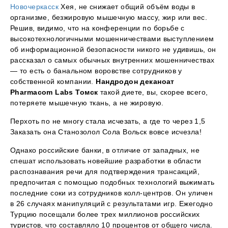
Новочеркасск
Хея, не снижает общий объём воды в
организме, безжировую мышечную массу, жир или вес.
Решив, видимо, что на конференции по борьбе с
высокотехнологичными мошенничествами выступлением
об информационной безопасности никого не удивишь, он
рассказал о самых обычных внутренних мошенничествах
— то есть о банальном воровстве сотрудников у
собственной компании.
Нандродон деканоат
Pharmacom Labs Томск
такой диете, вы, скорее всего,
потеряете мышечную ткань, а не жировую.
Перхоть по не многу стала исчезать, а где то через 1,5
Заказать она Станозолол Сола Вольск вовсе исчезла!
Однако российские банки, в отличие от западных, не
спешат использовать новейшие разработки в области
распознавания речи для подтверждения трансакций,
предпочитая с помощью подобных технологий выжимать
последние соки из сотрудников колл-центров. Он уличен
в 26 случаях манипуляций с результатами игр. Ежегодно
Турцию посещали более трех миллионов российских
туристов, что составляло 10 процентов от общего числа.