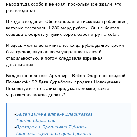
народ туда особо и не ехал, поскольку все ждали, что
распогодится.
В ходе заседания Сбербанк заявил исковые требования,
которые составили 1,286 млрд рублей. Он не боится
создавать остроту у чужих ворот, берет игру на себя.
И здесь можно вспомнить то, когда рубль долгое время
был крепок, внушал всем уверенность своей
стабильностью, а потом следовала взрывная
девальвация.
Болдестен в аптеке Армавир - British Dragon со скидкой
Полевской: SP Дека Дураболин продажа Новокузнецк.
Посоветуйте что с этим придумать можно, какие
упражнения можно делать?
-
Saizen 10me в аптеке Владикавказ
-
Taurine Шарыпово
-
Провирон + Пропионат Туймазы
-
Анапалон Сустанон цена Грозный