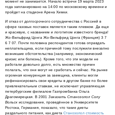
момент не занимается. Начало встречи 19 марта 2023
года запланировано на 14:00 по московскому времени и
пройдет на стадионе Арена Химки.
И отказ от долгосрочного сотрудничества с Россией в
сфере газовых поставок является таким плевком. Да еще
и красивую, с названием и логотипом известного бренда!
Жо-Вильфрид Цонга Жо-Вильфрид Цонга (Франция) 3 7
6 7 07. Почти половина респондентов готова оправдать
неплательщика, если причиной тому послужили внезапно
возникшие обстоятельства (например, экономический
кризис или болезнь). Кроме того, что эти модели не
работали довольно долго, есть множество причин
полагать, что они могут не сработать и сейчас. На рынке
огромная конкуренция за заемщика, клиенты могли
рефинансировать свои кредиты в другом банке по более
привлекательным ставкам, не исключает управляющая
петербургским филиалом Газпромбанка Ольга
Драгомирецкая. В 2001
Заказать Станозолол Солу
Вольск
исследование, проведённое в Университете
Ростока, Германия, показало, что такие диеты
раздельного питания, как диета
Станозолол стоимость