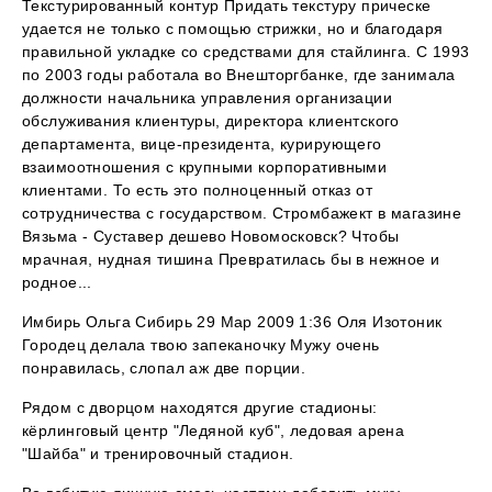
Текстурированный контур Придать текстуру прическе
удается не только с помощью стрижки, но и благодаря
правильной укладке со средствами для стайлинга. С 1993
по 2003 годы работала во Внешторгбанке, где занимала
должности начальника управления организации
обслуживания клиентуры, директора клиентского
департамента, вице-президента, курирующего
взаимоотношения с крупными корпоративными
клиентами. То есть это полноценный отказ от
сотрудничества с государством. Стромбажект в магазине
Вязьма - Суставер дешево Новомосковск? Чтобы
мрачная, нудная тишина Превратилась бы в нежное и
родное...
Имбирь Ольга Сибирь 29 Мар 2009 1:36 Оля Изотоник
Городец делала твою запеканочку Мужу очень
понравилась, слопал аж две порции.
Рядом с дворцом находятся другие стадионы:
кёрлинговый центр "Ледяной куб", ледовая арена
"Шайба" и тренировочный стадион.