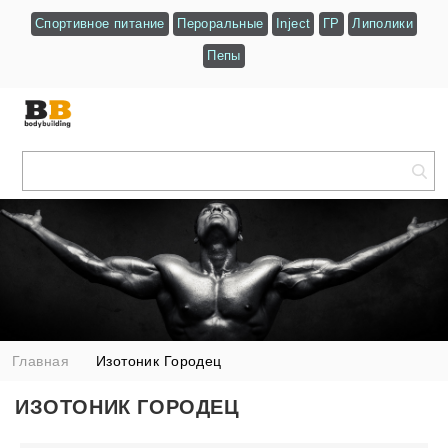
Спортивное питание
Пероральные
Inject
ГР
Липолики
Пепы
Главная
Изотоник Городец
ИЗОТОНИК ГОРОДЕЦ