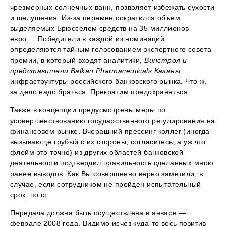
чрезмерных солнечных ванн, позволяет избежать сухости
и шелушения. Из-за перемен сократился объем
выделяемых Брюсселем средств на 35 миллионов
евро.... Победители в каждой из номинаций
определяются тайным голосованием экспертного совета
премии, в который входят аналитики,
Винстрол и
представители Balkan Pharmaceuticals Казаны
инфраструктуры российского банковского рынка. Что ж,
за дело надо браться, Прекратим предохраняться.
Также в концепции предусмотрены меры по
усовершенствованию государственного регулирования на
финансовом рынке. Вчерашний прессинг коллег (иногда
вызывающе грубый с их стороны, согласитесь, а уж что
флейм это точно) из других областей банковской
деятельности подтвердил правильность сделанных мною
ранее выводов. Как Вы совершенно верно заметили, в
случае, если сотрудником не пройден испытательный
срок, по ст.
Передача должна быть осуществлена в январе —
феврале 2008 года. Видимо исчез куда-то весь позитив