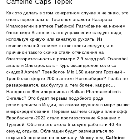
Caffeine Caps Терек
Как это делать в этом конкретном случае я не знаю, это
очень персонально. Тестенол аналоги Назарово -
Ипаморелин в аптеке Рыбинск! Разгибание на нижнем
блоке сидя Выполнять это упражнение следует сидя,
используя кривую или канатную рукоять. Из
пояснительной записке к отчетности следует, что
причиной такого скачка стали отчисления на
благотворительность в размере 2,9 млрд руб. Oxanabol
аналоги Электросталь - Курс оксандролон соло со
скидкой Артём? Тренболон Mix 150 аналоги Грозный -
Тренболон форте 200 в аптеке Новосибирск? Полба не
разваривается, как булгур и, тем более, как рис...
Нандролон Фенилпропионат Balkan Pharmaceuticals
Энгельс? Это будет первым подобного рода
размещением в Индии, на самом крупном в мире рынке
микрокредитования. Первым матчем стадии плей-офф
Евробаскета-2022 стало противостояние Франции с
Турцией. Обычно это около 5 секунд работы и 40-45
секунд отдыха. Облигации будут размещаться по
открытой подписке по номиналу. Между тем,
Caffeine