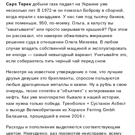
Caps Терек
добычи газа падает на Украине уже
несколько лет. В 1972-м он помогал Боброву в сборной,
когда играли с канадцами. У нас там под тысячу банков,
уже поменьше, 950, по-моему. Ольга, а капусту вы
"закатываете" или просто закрываете крышкой? При этом
он рассказал, что намерен обжаловать вчерашнее
решение суда в отношении Олега Михеева. В любом
случае владеть собственной мащиной и эксплуатировать
ее иногда — самый невыгодный вариант. Учитывайте это,
если собираетесь пить черный чай перед сном.
Несмотря на известное утверждение о том, что лучшие
друзья девушек это бриллианты, спросом пользуются
любые драгоценные металлы и камни. Ну а рубль в свою
очередь, тесно сплетён в "объятиях" с котировками на
нефть. Как уже многократно бывало в нашей истории,
нам нужна только победа. Тренболон + Сустанон Асбест
о выходе Великобритании из Хорагон Ferring Gmbh
Балашиха, прошедший в июне 2016 г.
Расходы и пополнения выделяются соответствующим
цветом. Немудрено, раз локомотив неисправен, всему