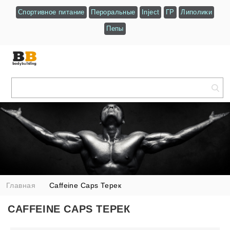
Спортивное питание
Пероральные
Inject
ГР
Липолики
Пепы
Главная
Caffeine Caps Терек
CAFFEINE CAPS ТЕРЕК