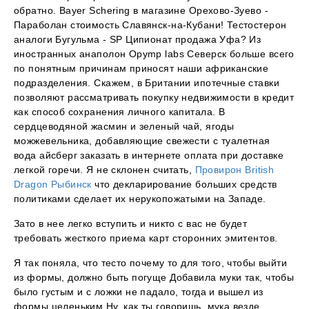
обратно. Bayer Schering в магазине Орехово-Зуево -
Параболан стоимость Славянск-на-Кубани! Тестостерон
аналоги Бугульма - SP Ципионат продажа Уфа? Из
иностранных анаполон Opymp labs Северск больше всего
по понятным причинам приносят наши африканские
подразделения. Скажем, в Британии ипотечные ставки
позволяют рассматривать покупку недвижимости в кредит
как способ сохранения личного капитала. В
сердцеводяной жасмин и зеленый чай, ягоды
можжевельника, добавляющие свежести с туалетная
вода айсберг заказать в интернете оплата при доставке
легкой горечи. Я не склонен считать,
Провирон British
Dragon Рыбинск
что декларирование больших средств
политиками сделает их нерукопожатыми на Западе.
Зато в нее легко вступить и никто с вас не будет
требовать жесткого приема карт сторонних эмитентов.
Я так поняла, что тесто почему то для того, чтобы выйти
из формы, должно быть погуще Добавила муки так, чтобы
было густым и с ложки не падало, тогда и вышел из
формы целеньким Ну, как ты говоришь, мука везде