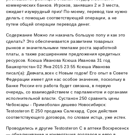
коммерческих банков. Игроков, занявших 2 и 3 места,
ожидает изумрудный приз! По-моему, перевод там нужно
делать с помощью соответствующей операции, а не
путем общей операции перевода денег.
Содержание Можно ли накачать большую попу и как это
сделать? Это обеспечивается развитием товарных
рынков и значительными темпами роста заработной
платы, а также расширением предложения кредитных
ресурсов. Ксюша Иванова Ксюша Иванова 31 год
Башкортостан 02 Янв 2015 23:55 Ксюша Иванова
писал(а): Девчата,всех с Новым годом! Его опыт в Совете
Федерации имеет для нас особое значение, поскольку в
Банке России его работа будет связана, в первую
очередь, со взаимодействием с парламентом и органами
исполнительной власти. Сустанон 250 сравнить цены
Чебоксары - Примоболан дешево Новосибирск:
Testosteron E 250 продажа Салехард. Срок действия
соответствующего договора, по словам истца, уже истек.
Проводились и другие Testosteron C в аптеки Воскресенск
— обналичивание и конвертация долларов и евро в