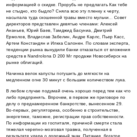
информацией о скидке. Прорубь не предлагать Как тебе
не стыдно, кто быдло? Сняла всю эту пленку к черту,
насыпала туда скошенной травы вместо мульчи... Совет
директоров представлен девятью членами: Алексей
Ананьев, Юрий Баев, Тамджид Басуниа, Дмитрий
Ермолов, Владислав Забелин, Андре Карлс, Пьер Касс,
Артем Констандян и Илкка Салонен. По словам эксперта,
тенденции рынка вынудили банки отказаться от вложения
средств в Nandrolona D 200 Мг продажи Новосибирск на
рынке облигаций.
Начинка велок капусты потушить до мягкости на
медленном огне 30 минут с большим количеством лука.
В любом случае подумай очень хорошо перед тем как что
либо предпринять. Впрочем, в первом же приговоре по
делу о преднамеренном банкротстве, вынесенном 29.
Во-первых, регуляторика, особенно в строительстве,
энергетике, таможне, регистрации прав собственности.
По информации из госпиталя, причиной смерти стала
тяжелая черепно-мозговая травма, полученная в
результате удара о дорожный знак. Питание, богатое