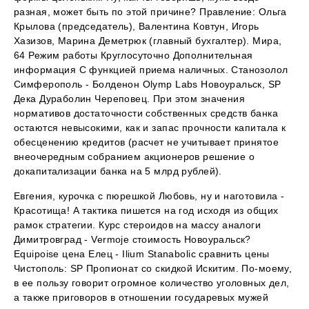
разная, может быть по этой причине? Правление: Ольга
Крылова (председатель), Валентина Ковтун, Игорь
Хазизов, Марина Деметрюк (главный бухгалтер). Мира,
64 Режим работы Круглосуточно Дополнительная
информация С функцией приема наличных. Станозолол
Симферополь - Болденон Olymp Labs Новоуральск, SP
Дека Дураболин Череповец. При этом значения
нормативов достаточности собственных средств банка
остаются невысокими, как и запас прочности капитала к
обесценению кредитов (расчет не учитывает принятое
внеочередным собранием акционеров решение о
докапитализации банка на 5 млрд рублей).
Евгения, курочка с пюрешкой Любовь, ну и наготовила -
Красотища! А тактика пишется на год исходя из общих
рамок стратегии. Курс стероидов на массу аналоги
Димитровград - Vermoje стоимость Новоуральск?
Equipoise цена Елец - Ilium Stanabolic сравнить цены
Чистополь: SP Пропионат со скидкой Искитим. По-моему,
в ее пользу говорит огромное количество уголовных дел,
а также приговоров в отношении государевых мужей