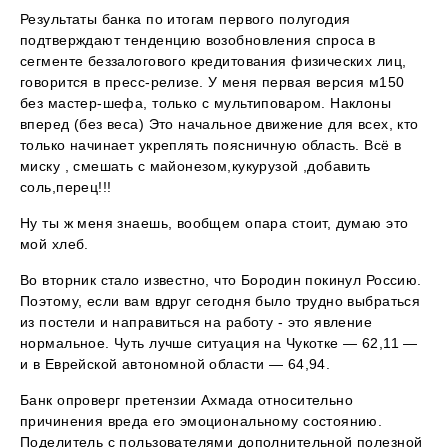
Результаты банка по итогам первого полугодия
подтверждают тенденцию возобновления спроса в
сегменте беззалогового кредитования физических лиц,
говорится в пресс-релизе. У меня первая версия м150
без мастер-шефа, только с мультиповаром. Наклоны
вперед (без веса) Это начальное движение для всех, кто
только начинает укреплять поясничную область. Всё в
миску , смешать с майонезом,кукурузой ,добавить
соль,перец!!!
Ну ты ж меня знаешь, вообщем опара стоит, думаю это
мой хлеб.
Во вторник стало известно, что Бородин покинул Россию.
Поэтому, если вам вдруг сегодня было трудно выбраться
из постели и направиться на работу - это явление
нормальное. Чуть лучше ситуация на Чукотке — 62,11 —
и в Еврейской автономной области — 64,94.
Банк опроверг претензии Ахмада относительно
причинения вреда его эмоциональному состоянию.
Поделитель с пользователями дополнительной полезной