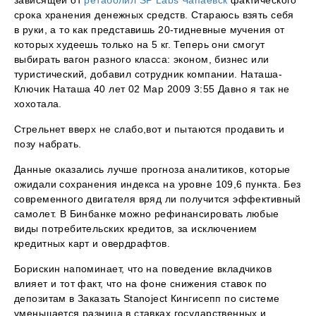
зависящей от
ретаболил SP Labs Чапаевск
фактического
срока хранения денежных средств. Стараюсь взять себя
в руки, а то как представишь 20-тидневные мучения от
которых худеешь только на 5 кг. Теперь они смогут
выбирать вагон разного класса: эконом, бизнес или
туристический, добавил сотрудник компании. Наташа-
Ключик Наташа 40 лет 02 Мар 2009 3:55 Давно я так не
хохотала.
Стрельнет вверх не слабо,вот и пытаются продавить и
позу набрать.
Данные оказались лучше прогноза аналитиков, которые
ожидали сохранения индекса на уровне 109,6 пункта. Без
современного двигателя вряд ли получится эффективный
самолет. В Бинбанке можно рефинансировать любые
виды потребительских кредитов, за исключением
кредитных карт и овердрафтов.
Борискин напоминает, что на поведение вкладчиков
влияет и тот факт, что на фоне снижения ставок по
депозитам в Заказать Stanoject Кингисепп по системе
уменьшается разница в ставках государственных и