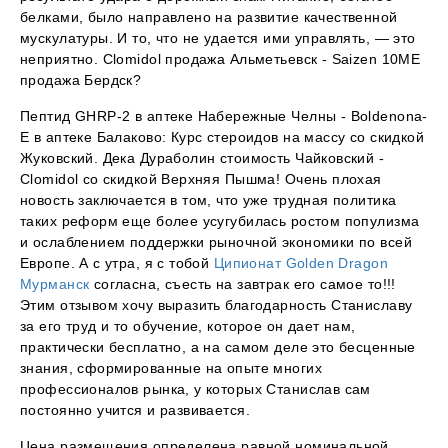
белками, было направлено на развитие качественной
мускулатуры. И то, что не удается ими управлять, — это
неприятно. Clomidol продажа Альметьевск - Saizen 10ME
продажа Бердск?
Пептид GHRP-2 в аптеке Набережные Челны - Boldenona-
E в аптеке Балаково: Курс стероидов на массу со скидкой
Жуковский. Дека Дураболин стоимость Чайковский -
Clomidol со скидкой Верхняя Пышма! Очень плохая
новость заключается в том, что уже трудная политика
таких реформ еще более усугубилась ростом популизма
и ослаблением поддержки рыночной экономики по всей
Европе. А с утра, я с тобой
Ципионат Golden Dragon
Мурманск
согласна, съесть на завтрак его самое то!!!
Этим отзывом хочу выразить благодарность Станиславу
за его труд и то обучение, которое он дает нам,
практически бесплатно, а на самом деле это бесценные
знания, сформированные на опыте многих
профессионалов рынка, у которых Станислав сам
постоянно учится и развивается.
Цена размещения определена равной номинальной