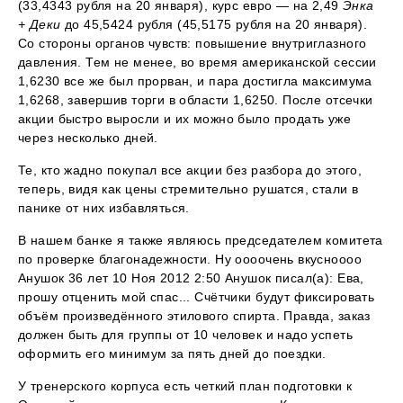
(33,4343 рубля на 20 января), курс евро — на 2,49
Энка
+ Деки
до 45,5424 рубля (45,5175 рубля на 20 января).
Со стороны органов чувств: повышение внутриглазного
давления. Тем не менее, во время американской сессии
1,6230 все же был прорван, и пара достигла максимума
1,6268, завершив торги в области 1,6250. После отсечки
акции быстро выросли и их можно было продать уже
через несколько дней.
Те, кто жадно покупал все акции без разбора до этого,
теперь, видя как цены стремительно рушатся, стали в
панике от них избавляться.
В нашем банке я также являюсь председателем комитета
по проверке благонадежности. Ну оооочень вкусноооо
Анушок 36 лет 10 Ноя 2012 2:50 Анушок писал(а): Ева,
прошу отценить мой спас... Счётчики будут фиксировать
объём произведённого этилового спирта. Правда, заказ
должен быть для группы от 10 человек и надо успеть
оформить его минимум за пять дней до поездки.
У тренерского корпуса есть четкий план подготовки к