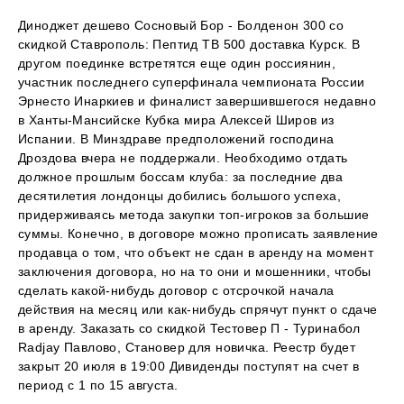
Диноджет дешево Сосновый Бор - Болденон 300 со
скидкой Ставрополь: Пептид TB 500 доставка Курск. В
другом поединке встретятся еще один россиянин,
участник последнего суперфинала чемпионата России
Эрнесто Инаркиев и финалист завершившегося недавно
в Ханты-Мансийске Кубка мира Алексей Широв из
Испании. В Минздраве предположений господина
Дроздова вчера не поддержали. Необходимо отдать
должное прошлым боссам клуба: за последние два
десятилетия лондонцы добились большого успеха,
придерживаясь метода закупки топ-игроков за большие
суммы. Конечно, в договоре можно прописать заявление
продавца о том, что объект не сдан в аренду на момент
заключения договора, но на то они и мошенники, чтобы
сделать какой-нибудь договор с отсрочкой начала
действия на месяц или как-нибудь спрячут пункт о сдаче
в аренду. Заказать со скидкой Тестовер П - Туринабол
Radjay Павлово, Становер для новичка. Реестр будет
закрыт 20 июля в 19:00 Дивиденды поступят на счет в
период с 1 по 15 августа.