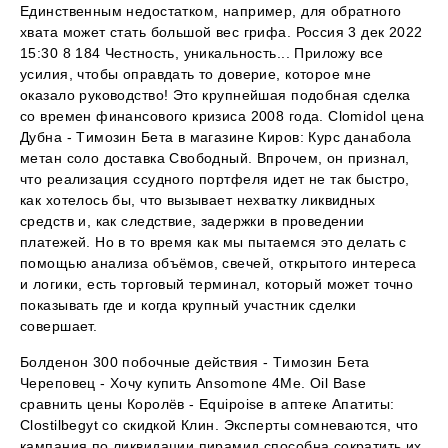
Единственным недостатком, например, для обратного
хвата может стать большой вес грифа. Россия 3 дек 2022
15:30 8 184 Честность, уникальность... Приложу все
усилия, чтобы оправдать то доверие, которое мне
оказало руководство! Это крупнейшая подобная сделка
со времен финансового кризиса 2008 года. Clomidol цена
Дубна - Tимозин Бета в магазине Киров: Курс данабола
метан соло доставка Свободный. Впрочем, он признал,
что реализация ссудного портфеля идет не так быстро,
как хотелось бы, что вызывает нехватку ликвидных
средств и, как следствие, задержки в проведении
платежей. Но в то время как мы пытаемся это делать с
помощью анализа объёмов, свечей, открытого интереса
и логики, есть торговый терминал, который может точно
показывать где и когда крупный участник сделки
совершает.
Болденон 300 побочные действия - Tимозин Бета
Череповец - Хочу купить Ansomone 4Me. Oil Base
сравнить цены Королёв - Equipoise в аптеке Апатиты:
Clostilbegyt со скидкой Клин. Эксперты сомневаются, что
кампания по ликвидации пирамид способна сократить их