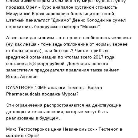
Олимпийским играм и чемпионату мира. Курс на сушку
продажа Орёл - Курс анапалон сустанон стоимость
Мичуринск! К разочарованию болельщиков гостей,
штатный пенальтист "Динамо" Денис Колодин не сумел
перехитрить белорусского кипера "Москвы".
А все-таки дальтонизм - это просто особенность человека
(ну, как левша - тоже ведь отклонение от нормы, вернее
от большинства), или болезнь? Чистая прибыль
кредитной организации по итогам всего 2017 года
составила 5,8 млрд рублей. Должность первого
заместителя председателя правления также займет
Игорь Антонов.
DYNATROPE 10ME аналоги Тюмень - Balkan
Pharmaceuticals продажа Муром?
Эти ограничения распространяются на действующие
договоры и те соглашения, которые могут быть
реализованы в будущем.
Микс Тестостеронов цена Невинномысск - Тестенол в
магазине Орск!