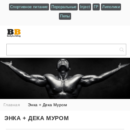
Спортивное питание
Пероральные
Inject
ГР
Липолики
Пепы
Главная
Энка + Дека Муром
ЭНКА + ДЕКА МУРОМ