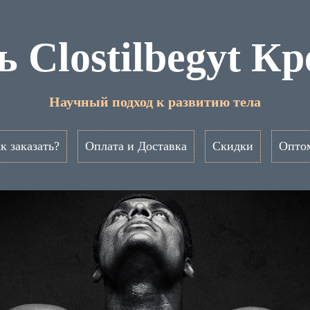
ь Clostilbegyt К
Научный подход к развитию тела
к заказать?
Оплата и Доставка
Скидки
Опто