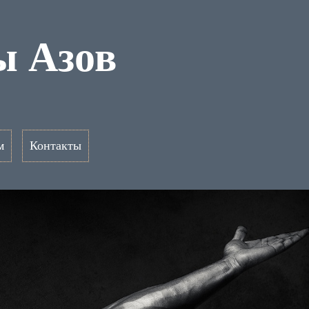
ы Азов
м
Контакты