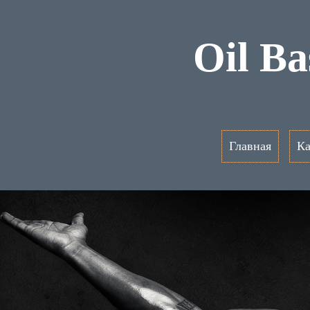
Oil B
Главная
Ка