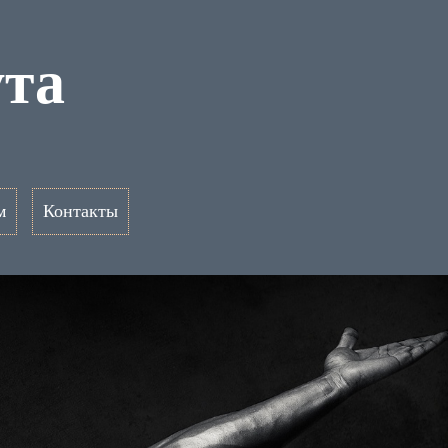
ута
м
Контакты