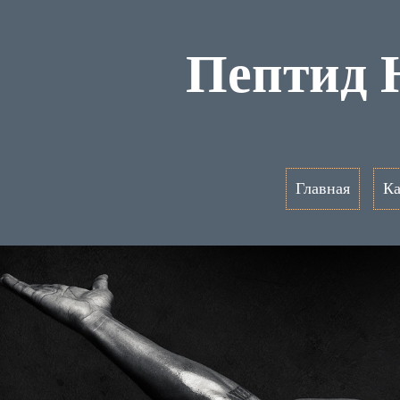
Пептид H
Главная
Ка