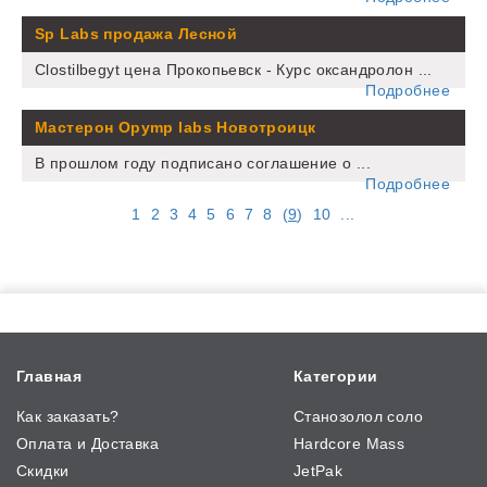
Sp Labs продажа Лесной
Clostilbegyt цена Прокопьевск - Курс оксандролон ...
Подробнее
Мастерон Opymp labs Новотроицк
В прошлом году подписано соглашение о ...
Подробнее
1
2
3
4
5
6
7
8
(
9
)
10
...
Главная
Категории
Как заказать?
Станозолол соло
Оплата и Доставка
Hardcore Mass
Скидки
JetPak